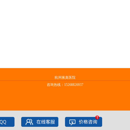
杭州腋臭医院
咨询热线：15268826937