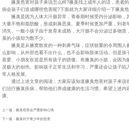
腋臭危害对孩子来说怎么样?腋臭找上成年人的话，患者的
病会孩子们造成哪些危害呢?下面就为大家详细介绍一下腋臭
腋臭是因为人体大汗腺异常，青春期时候受内分泌影响，其
大量不饱和脂肪酸，形成刺鼻恶臭。夏季时候更加严重，到老
消失。一般小孩子由于发育未成熟，大汗腺不会分泌过多物质
臭的小孩却为数不少。
腋臭是从腋窝散发的一种刺鼻气味，症状较重的令周围人都
么影响，从外部也看不出什么，也不会影响肢体活动。但是孩
喜爱、小朋友欢迎是所有孩子的骄傲。有腋臭的小孩，会因为
灵极大的创伤。影响孩子正常生活和学习，严重还会让孩子陷
常人格发展。
通过上述文章的阅读，大家应该知道腋臭危害对孩子来说很
们治疗腋臭疾病，帮助他们养成健康的生活习惯。希望上述内
康。
上一篇：
腋臭危害会严重影响心情
下一篇：
腋臭对于青少年的危害