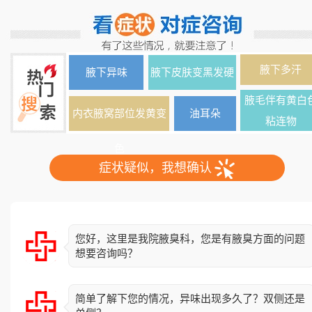
腋下多汗
腋下异味
腋下皮肤变黑发硬
腋毛伴有黄白
内衣腋窝部位发黄变
油耳朵
粘连物
色
症状疑似，我想确认
您好，这里是我院腋臭科，您是有腋臭方面的问题
想要咨询吗？
简单了解下您的情况，异味出现多久了？双侧还是