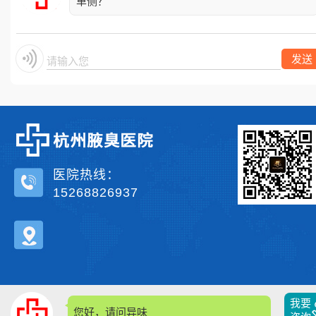
单侧？
发送
请输入您的
医院热线：
15268826937
我要
您好，请问异味多