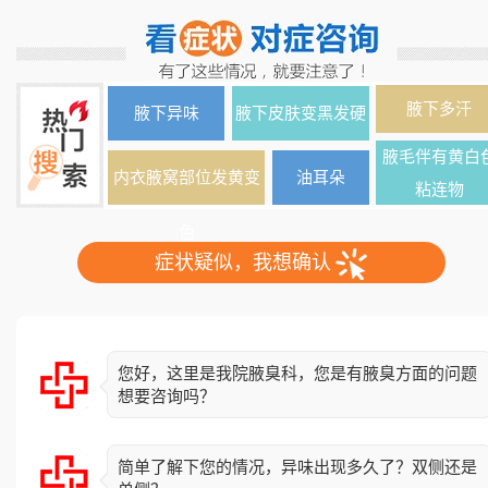
腋下多汗
腋下异味
腋下皮肤变黑发硬
腋毛伴有黄白
内衣腋窝部位发黄变
油耳朵
粘连物
色
症状疑似，我想确认
您好，这里是我院腋臭科，您是有腋臭方面的问题
想要咨询吗？
简单了解下您的情况，异味出现多久了？双侧还是